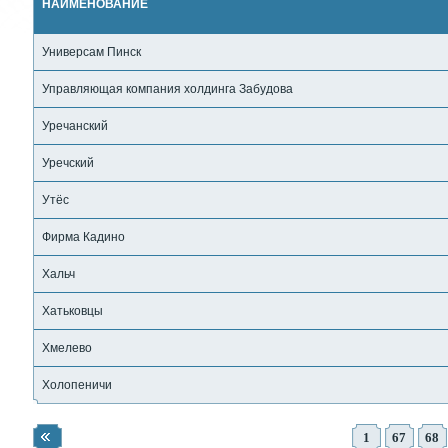
НАИМЕНОВАНИЕ
Универсам Пинск
Управляющая компания холдинга Забудова
Уречанский
Уречский
Утёс
Фирма Кадино
Хальч
Хатьковцы
Хмелево
Холопеничи
1
67
68